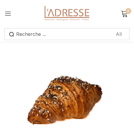
0
Sign in
Remember me
Lost password?
Log in
Create an account