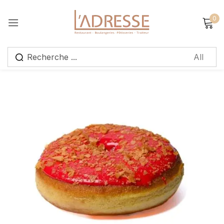
0
Sign in
Remember me
Lost password?
Log in
Create an account