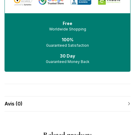
Free
Worldwide Shopping
100%
Guaranteed Satisfaction
30 Day
Guaranteed Money Back
Avis (0)
Related products