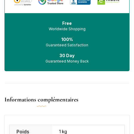
Free
Worldwide Shopping
100%
Guaranteed Satisfaction
30 Day
Guaranteed Money Back
Informations complémentaires
Poids
1 kg