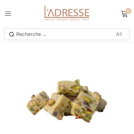
0
Sign in
Remember me
Lost password?
Log in
Create an account