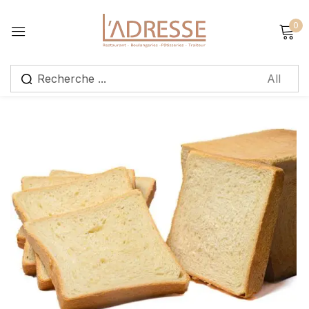
0
Sign in
Remember me
Lost password?
Log in
Create an account