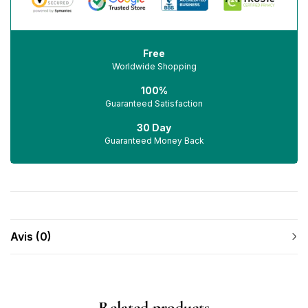
Free
Worldwide Shopping
100%
Guaranteed Satisfaction
30 Day
Guaranteed Money Back
Avis (0)
Related products