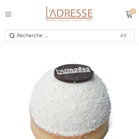
0
Sign in
Remember me
Lost password?
Log in
Create an account