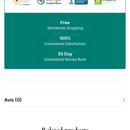
Free
Worldwide Shopping
100%
Guaranteed Satisfaction
30 Day
Guaranteed Money Back
Avis (0)
Related products