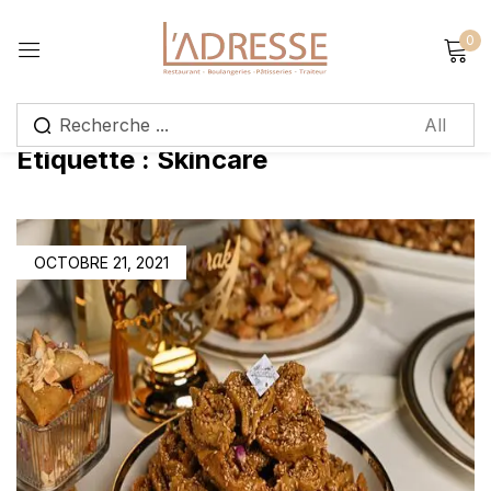
0
Sign in
Étiquette :
Skincare
Remember me
Lost password?
Log in
OCTOBRE 21, 2021
Create an account