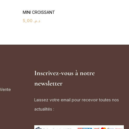
MINI CROISSANT
NEWYORK 
5,00
د.م.
25,00
د.م.
Inscrivez-vous à notre
newsletter
 Vente
Laissez votre email pour recevoir toutes nos
actualités :