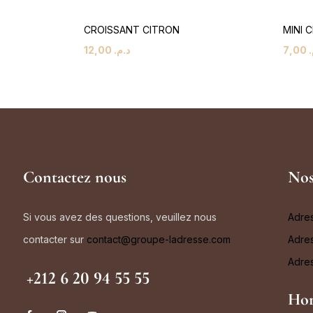
CROISSANT CITRON
MINI 
12,00
د.م.
7,00
م
Contactez nous
Nos
Si vous avez des questions, veuillez nous
Adre
contacter sur
contact@groupe-ladresse.com
Adres
Adres
+212 6 20 94 55 55
Hor