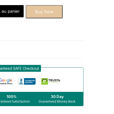
 au panier
Buy Now
anteed SAFE Checkout
100%
30 Day
anteed Satisfaction
Guaranteed Money Back