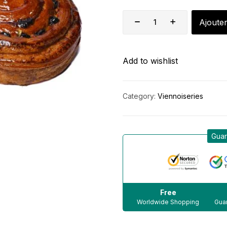
Ajouter
Add to wishlist
Category:
Viennoiseries
Guar
Free
Worldwide Shopping
Guar