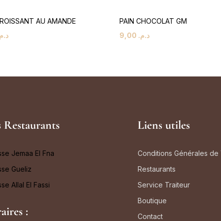
CROISSANT AU AMANDE
PAIN CHOCOLAT GM
د..
9,00
د.م.
 Restaurants
Liens utiles
sse Jemaa El Fna
Conditions Générales de
se Gueliz
Restaurants
se Allal El Fassi
Service Traiteur
Boutique
aires :
Contact