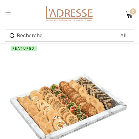
0
Sign in
FEATURED
Remember me
Lost password?
Log in
Create an account